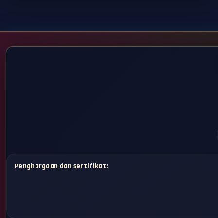
Penghargaan dan sertifikat: