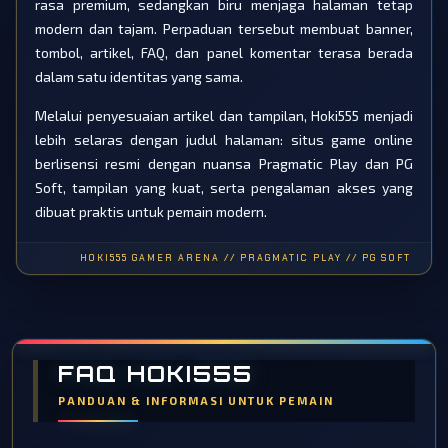
rasa premium, sedangkan biru menjaga halaman tetap
modern dan tajam. Perpaduan tersebut membuat banner,
tombol, artikel, FAQ, dan panel komentar terasa berada
dalam satu identitas yang sama.
Melalui penyesuaian artikel dan tampilan, Hoki555 menjadi
lebih selaras dengan judul halaman: situs game online
berlisensi resmi dengan nuansa Pragmatic Play dan PG
Soft, tampilan yang kuat, serta pengalaman akses yang
dibuat praktis untuk pemain modern.
HOKI555 GAMER ARENA // PRAGMATIC PLAY // PG SOFT
FAQ HOKI555
PANDUAN & INFORMASI UNTUK PEMAIN