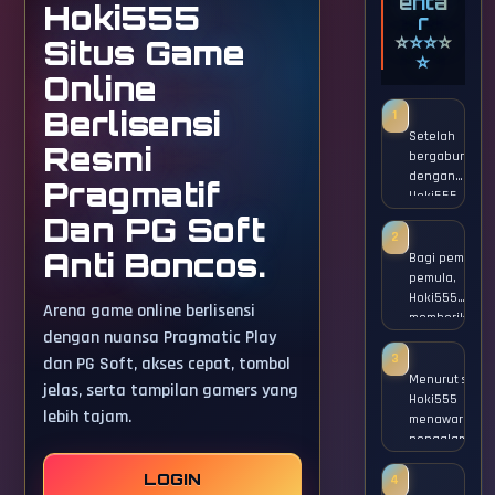
enta
Hoki555
r
⭐⭐⭐⭐
Situs Game
⭐
Online
Berlisensi
1
Setelah
Resmi
bergabung
dengan
Pragmatif
Hoki555, saya
merasakan
Dan PG Soft
suasana
2
Anti Boncos.
bermain yang
Bagi pemain
lebih menarik
pemula,
dan tidak
Hoki555
Arena game online berlisensi
membosankan
memberikan
dengan nuansa Pragmatic Play
Pilihan game
pengalaman
yang tersedia
awal yang
3
dan PG Soft, akses cepat, tombol
cukup
cukup ramah
Menurut saya,
jelas, serta tampilan gamers yang
lengkap,
dan mudah
Hoki555
lebih tajam.
tampilannya
dipahami.
menawarkan
nyaman
Proses
pengalaman
dilihat, dan
bermain
bermain slot
setiap putara
terasa
LOGIN
online yang
4
terasa lebih