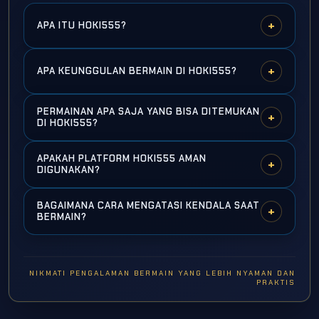
+
APA ITU HOKI555?
Hoki555 adalah platform slot online yang
+
APA KEUNGGULAN BERMAIN DI HOKI555?
menghadirkan berbagai pilihan permainan dari
provider ternama. Situs ini dirancang dengan
Keunggulan utama Hoki555 terletak pada
tampilan sederhana dan sistem yang stabil,
PERMAINAN APA SAJA YANG BISA DITEMUKAN
+
kemudahan akses, koleksi permainan yang
DI HOKI555?
sehingga memudahkan pemain dalam mengakses
lengkap, serta performa yang responsif. Hal ini
game kapan saja melalui berbagai perangkat.
Hoki555 menyediakan berbagai jenis permainan
membuat proses bermain terasa lebih lancar dan
APAKAH PLATFORM HOKI555 AMAN
+
slot digital dengan tema beragam, fitur bonus
DIGUNAKAN?
nyaman, baik bagi pemain baru maupun yang sudah
menarik, serta desain visual modern. Setiap game
berpengalaman.
Sistem pada Hoki555 telah dilengkapi dengan
dirancang untuk memberikan pengalaman bermain
BAGAIMANA CARA MENGATASI KENDALA SAAT
+
teknologi keamanan untuk melindungi data
BERMAIN?
yang lebih interaktif dan tidak membosankan.
pengguna. Dengan dukungan tersebut, aktivitas
Jika mengalami kendala saat menggunakan
bermain dapat dilakukan dengan lebih tenang dan
layanan, pemain dapat menghubungi tim dukungan
nyaman tanpa mengganggu pengalaman
NIKMATI PENGALAMAN BERMAIN YANG LEBIH NYAMAN DAN
yang tersedia melalui fitur live chat atau layanan
pengguna.
PRAKTIS
bantuan lainnya. Tim support siap membantu
memberikan solusi secara cepat dan tepat.