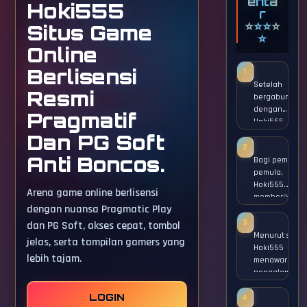
enta
Hoki555
r
⭐⭐⭐⭐
Situs Game
⭐
Online
Berlisensi
1
Setelah
Resmi
bergabung
dengan
Pragmatif
Hoki555, saya
merasakan
Dan PG Soft
suasana
2
Anti Boncos.
bermain yang
Bagi pemain
lebih menarik
pemula,
dan tidak
Hoki555
Arena game online berlisensi
membosankan
memberikan
dengan nuansa Pragmatic Play
Pilihan game
pengalaman
yang tersedia
awal yang
3
dan PG Soft, akses cepat, tombol
cukup
cukup ramah
Menurut saya,
jelas, serta tampilan gamers yang
lengkap,
dan mudah
Hoki555
lebih tajam.
tampilannya
dipahami.
menawarkan
nyaman
Proses
pengalaman
dilihat, dan
bermain
bermain slot
setiap putara
terasa
LOGIN
online yang
4
terasa lebih