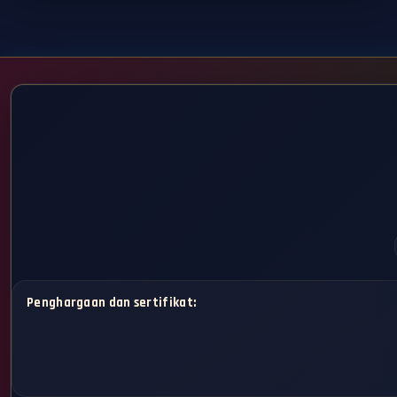
Penghargaan dan sertifikat: