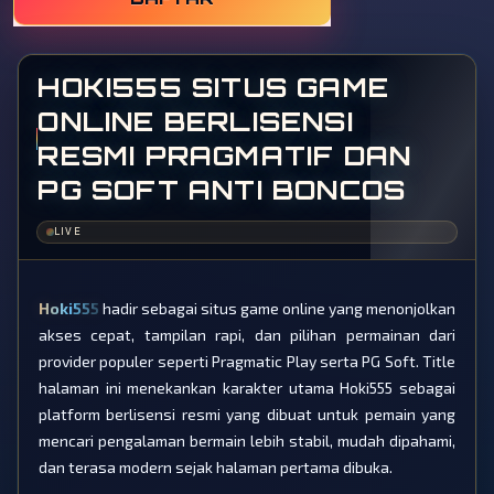
bermain
dan cocok unt
menjadi
berbagai tipe
lebih praktis
pemain.
setiap hari.
HOKI555 SITUS GAME
ONLINE BERLISENSI
RESMI PRAGMATIF DAN
PG SOFT ANTI BONCOS
LIVE
Hoki555
hadir sebagai situs game online yang menonjolkan
akses cepat, tampilan rapi, dan pilihan permainan dari
provider populer seperti Pragmatic Play serta PG Soft. Title
halaman ini menekankan karakter utama Hoki555 sebagai
platform berlisensi resmi yang dibuat untuk pemain yang
mencari pengalaman bermain lebih stabil, mudah dipahami,
dan terasa modern sejak halaman pertama dibuka.