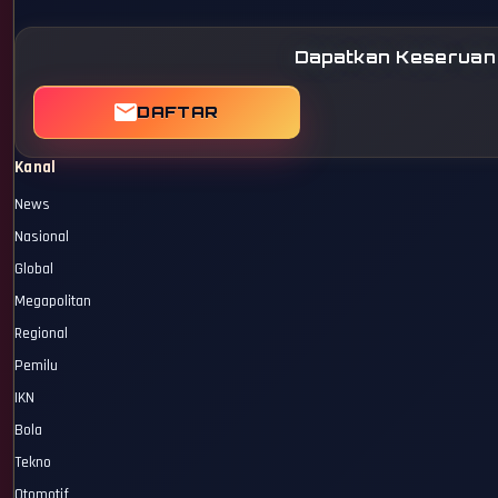
Dapatkan Keseruan
DAFTAR
Kanal
News
Nasional
Global
Megapolitan
Regional
Pemilu
IKN
Bola
Tekno
Otomotif