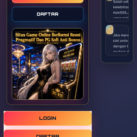
sederhana,
konsisten dan
Salah satu
seru untuk
navigasinya
menyenangka
kelebihan
diikuti. Tidak
jelas, dan
Setiap sesi
Hoki555
DAFTAR
sedikit pemain
pilihan
permainan
yang paling
yang
permainannya
terasa hidup
terasa
menjadikan
cocok untuk
karena banya
adalah
5
situs ini
yang baru
pilihan game
kemudahan
Jika mencari s
sebagai salah
ingin
populer yang
akses dan
slot online
satu referensi
mengenal
bisa dicoba,
tampilan
dengan tampi
utama untuk
dunia slot
sehingga
situs yang
modern dan
bermain slot
online
pemain tidak
responsif.
pilihan
online.
dengan lebih
cepat bosan
Baik
permainan ya
nyaman.
saat menikmat
dimainkan
beragam,
permainan
lewat
Hoki555 bisa
favorit mereka
perangkat
menjadi salah
mobile
satu opsi yang
maupun
patut
desktop,
dipertimbangk
semuanya
Selain mudah
tetap
digunakan, sit
nyaman
ini juga
digunakan.
LOGIN
menghadirkan
Hal seperti
suasana berm
ini membuat
yang lebih
pengalaman
santai, nyama
DAFTAR