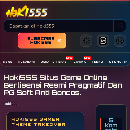
SUBSCRIBE
HOKI555
NEWS
NUSARAYA
JAGAT LITERASI
CAHAYA
TEKNO
OTOMOTIF
Hoki555 Situs Game Online
MEMBERSHIP Hoki555
Berlisensi Resmi Pragmatif Dan
PG Soft Anti Boncos.
Hoki555
HOKI555 GAMER
5
THEME TAKEOVER
Kom