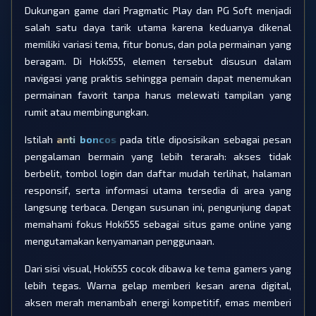
Dukungan game dari Pragmatic Play dan PG Soft menjadi
salah satu daya tarik utama karena keduanya dikenal
memiliki variasi tema, fitur bonus, dan pola permainan yang
beragam. Di Hoki555, elemen tersebut disusun dalam
navigasi yang praktis sehingga pemain dapat menemukan
permainan favorit tanpa harus melewati tampilan yang
rumit atau membingungkan.
Istilah
anti boncos
pada title diposisikan sebagai pesan
pengalaman bermain yang lebih terarah: akses tidak
berbelit, tombol login dan daftar mudah terlihat, halaman
responsif, serta informasi utama tersedia di area yang
langsung terbaca. Dengan susunan ini, pengunjung dapat
memahami fokus Hoki555 sebagai situs game online yang
mengutamakan kenyamanan penggunaan.
Dari sisi visual, Hoki555 cocok dibawa ke tema gamers yang
lebih tegas. Warna gelap memberi kesan arena digital,
aksen merah menambah energi kompetitif, emas memberi