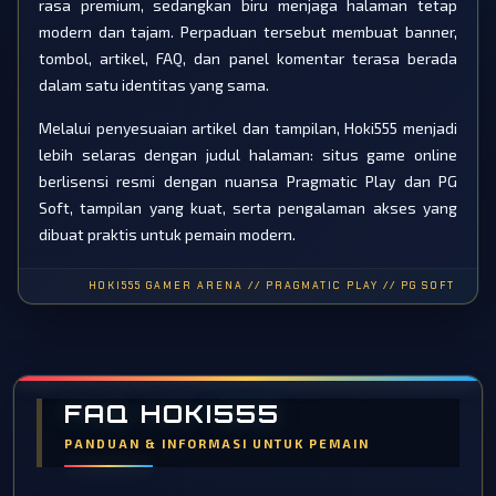
rasa premium, sedangkan biru menjaga halaman tetap
modern dan tajam. Perpaduan tersebut membuat banner,
tombol, artikel, FAQ, dan panel komentar terasa berada
dalam satu identitas yang sama.
Melalui penyesuaian artikel dan tampilan, Hoki555 menjadi
lebih selaras dengan judul halaman: situs game online
berlisensi resmi dengan nuansa Pragmatic Play dan PG
Soft, tampilan yang kuat, serta pengalaman akses yang
dibuat praktis untuk pemain modern.
HOKI555 GAMER ARENA // PRAGMATIC PLAY // PG SOFT
FAQ HOKI555
PANDUAN & INFORMASI UNTUK PEMAIN